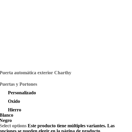
Puerta automática exterior Charthy
Puertas y Portones
Personalizado
Oxido
Hierro
Blanco
Negro
Select options
Este producto tiene múltiples variantes. Las
opciones se pueden elegir en la página de producto