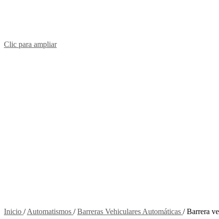
Clic para ampliar
Inicio
/
Automatismos
/
Barreras Vehiculares Automáticas
/
Barrera v